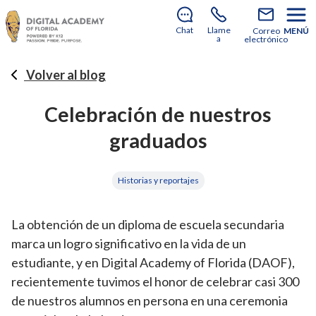
¡Aún hay plazas disponibles para unirte a nosotros
en el curso escolar 2026-2027!
Descubre cómo
Chat
Llame
Correo
MENÚ
matricularte
.
a
electrónico
Volver al blog
Celebración de nuestros
graduados
Historias y reportajes
La obtención de un diploma de escuela secundaria
marca un logro significativo en la vida de un
estudiante, y en Digital Academy of Florida (DAOF),
recientemente tuvimos el honor de celebrar casi 300
de nuestros alumnos en persona en una ceremonia