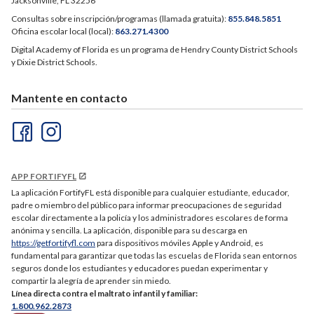
Jacksonville, FL 32256
Consultas sobre inscripción/programas (llamada gratuita):
855.848.5851
Oficina escolar local (local):
863.271.4300
Digital Academy of Florida es un programa de Hendry County District Schools
y Dixie District Schools.
Mantente en contacto
APP FORTIFYFL
La aplicación FortifyFL está disponible para cualquier estudiante, educador,
padre o miembro del público para informar preocupaciones de seguridad
escolar directamente a la policía y los administradores escolares de forma
anónima y sencilla. La aplicación, disponible para su descarga en
https://getfortifyfl.com
para dispositivos móviles Apple y Android, es
fundamental para garantizar que todas las escuelas de Florida sean entornos
seguros donde los estudiantes y educadores puedan experimentar y
compartir la alegría de aprender sin miedo.
Línea directa contra el maltrato infantil y familiar:
1.800.962.2873